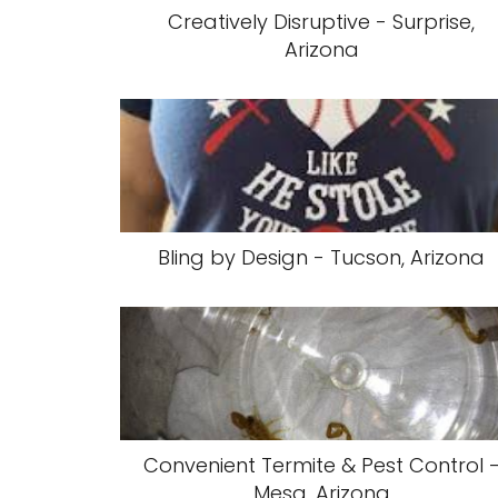
Creatively Disruptive - Surprise,
Arizona
Bling by Design - Tucson, Arizona
Convenient Termite & Pest Control 
Mesa, Arizona