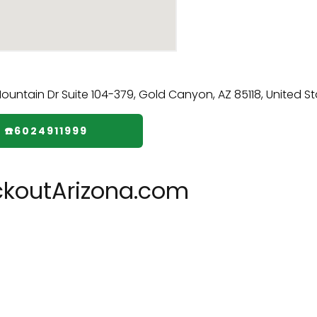
☎️6024911999
ckoutArizona.com