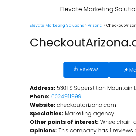
Elevate Marketing Soluti
Elevate Marketing Solutions
Arizona
CheckoutArizo
CheckoutArizona.
👍 Reviews
📌 M
Address:
5301 S Superstition Mountain D
Phone:
6024911999
.
Website:
checkoutarizona.com
Specialties:
Marketing agency.
Other points of interest:
Wheelchair-a
Opinions:
This company has 1 reviews 