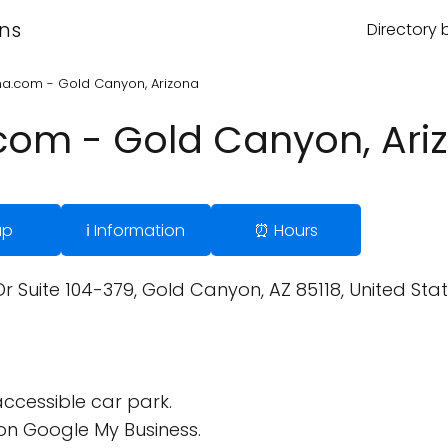
ons
Directory 
na.com - Gold Canyon, Arizona
com - Gold Canyon, Ari
ap
ℹ️ Information
⏰ Hours
r Suite 104-379, Gold Canyon, AZ 85118, United Stat
ccessible car park.
on Google My Business.