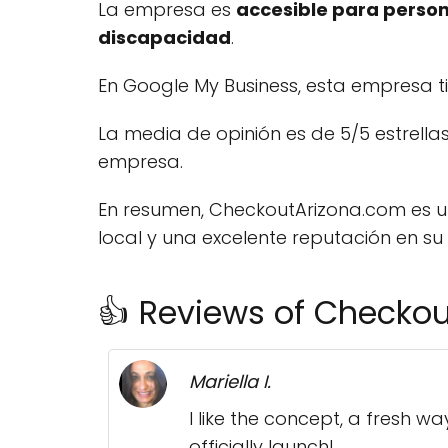
La empresa es
accesible para perso
discapacidad
.
En Google My Business, esta empresa 
La
media de opinión
es de
5/5 estrella
empresa.
En resumen, CheckoutArizona.com es 
local y una excelente reputación en s
👍 Reviews of Checko
Mariella I.
I like the concept, a fresh wa
officially launch!