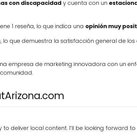
nas con discapacidad
y cuenta con un
estacion
tiene
1 reseña
, lo que indica una
opinión muy posit
s
, lo que demuestra la satisfacción general de los c
una empresa de marketing innovadora con un enf
u comunidad.
utArizona.com
y to deliver local content. I’ll be looking forward t